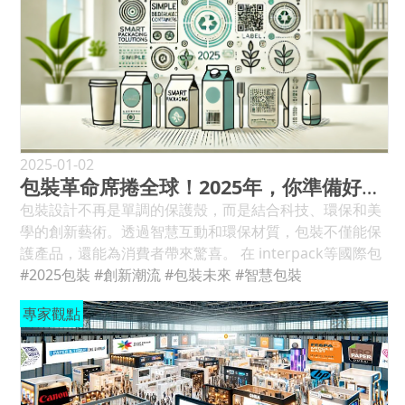
漸成為某些產品類別的強制性要求。電器將是最先受到影
響的行業之一，其次是紡織品、玩具和化妝品。 DPP 旨在
幫助促進循環經濟，因為它將包含環境數據。當消費者掃
描包裝上的代碼時，他們可以存取製造商和原產地等詳細
資訊；產品成分、材料和性能；可回收性和環境影響。 如
果在包裝上使用動態程式碼，則底層資料不僅易於更新，
還可以根據使用者的位置、語言、時間和任何其他相關參
數進行自訂。動態程式碼可以是多功能的，例如，它們可
2025-01-02
包裝革命席捲全球！2025年，你準備好迎接挑戰了嗎？
以將DPP與GS1數位鏈路結合起來，以便零售供應鏈可以
存取物流資料。 目前直接列印在包裝上的幾乎所有資訊都
包裝設計不再是單調的保護殼，而是結合科技、環保和美
可以使用 info.link 中的動態多用途程式碼進行儲存和個人
學的創新藝術。透過智慧互動和環保材質，包裝不僅能保
化。消費者無需特殊應用程式即可掃描鏈接，並且他們訪
護產品，還能為消費者帶來驚喜。 在 interpack等國際包
問的數位資訊可以隨時保持最新。每次產品或立法更新時
裝展會上，永續發展、智慧包裝和電子商務包裝等未來主
#2025包裝
#創新潮流
#包裝未來
#智慧包裝
都必須重新設計和重新印刷包裝 - 這也可能意味著丟棄過
題受到關注。接下來讓我們來將揭開 2025 年包裝產業如
專家觀點
時的包裝材料 - 將成為過去。 面向未來的包裝 STI 集團在
何兼顧美學與環保的趨勢。 2025年包裝趨勢的方向 2025
德魯巴展會上的重點是如何根據不斷發展的立法和數位概
包裝趨勢：綠色、循環、輕量化 鑑於消費者需求、零售商
念開發永續包裝。 2024年5月28日至6月7日期間，折疊盒
要求、政府法規和企業承諾，永續發展已連續第四年成為
專家將分享他們的創新最佳實踐解決方案，並在接觸點包
成為包裝產業的趨勢。 Euromonitor 表示：“循環經濟已
裝舞台上發表精彩的演講。 STI 集團將在 Drupa2024上