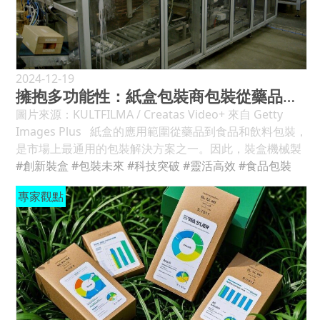
續包裝產業價值約為 3,500 億美元，預計到 2035 年底將
www.arabplast.info Gulf Print & Pack 2025 ： 2025 年
達到約 5,500 億美元。 永續包裝不僅是為了回應消費者的
1 月 14 日至 16 日，沙烏地阿拉伯利雅德利雅德前線展覽
呼聲，更是為了符合日益嚴格的環境法規，實現企業的社
會議中心。 （印刷和包裝）。
會責任。 Berlin Packaging 的永續發展團隊也透過進行生
www.gulfprintpack.com/riyadh/ FESPA 中東 ： 2025
命週期分析 (LCA) 來幫助客戶量化其產品在整個生命週期
年 1 月 20-22 日，阿聯酋杜拜杜拜展覽中心。 （印刷和標
2024-12-19
中對環境的影響。 在開發永續包裝解決方案中 LCA 是評估
擁抱多功能性：紙盒包裝商包裝從藥品到塔巴斯科醬的所有物品
誌）。 www.fespamiddleeast.com 紙及紙巾展 ： 2025
產品環境最有影響力的工具。 要打造一個環保的包裝，我
年 1 月 21 日至 23 日，阿聯酋阿布達比阿布達比 ADNEC
圖片來源：KULTFILMA / Creatas Video+ 來自 Getty
們不能只做一件事！從可回收的材料、把包裝做得越簡單
中心。 （紙和紙巾）。 www.paperoneshow.net 利比
Images Plus 紙盒的應用範圍從藥品到食品和飲料包裝，
越好，到設計可以重複使用的包裝，每一小步都至關重
亞美食 ：2025 年 1 月 26 日至 29 日，利比亞的黎波里國
是市場上最通用的包裝解決方案之一。因此，裝盒機械製
要。不過，我們也要注意，有些改變不能和品牌形象差太
際展覽中心。 （食品與包裝）。 www.libyafood.ly 二月
造商不斷尋找簡化流程的方法，開發適用於各種垂直市場
#創新裝盒
#包裝未來
#科技突破
#靈活高效
#食品包裝
多。為了實現永續包裝，重要的是結合不同的策略，包括
Agropack Expo ：2025 年 2 月 11 日至 14 日，阿爾及利
的多功能且高效的解決方案。 最近， Bradman Lake 在
使用可回收材料、最小化包裝和可重複使用的包裝設計。
專家觀點
亞阿爾及爾 Pins Maritime 展覽中心。 （農產品、包裝、
PACK EXPO 2024 上展示了多種裝盒機。 此外， RA
政府法規、成本上升和消費者偏好變化等社會經濟因素正
塑膠和設備）。 www.agropack-expo.com Gulffood ：
Jones 也將向 McIlhenny 公司提供四台 Legacy CS-600 超
在增加永續包裝需求的增加。 圖片來源： Sustainable
2025 年 2 月 17 日至 21 日，阿聯酋杜拜杜拜世界貿易中
高速水平端部裝載裝盒機。這些將協助該公司包裝其世界
Packaging: Trends for 2024 and beyond. 綠色消費崛
心。 （餐飲）。 www.gulfood.com printpack alger ：
著名的 TABASCO® 品牌產品。 最後， IWK Packaging
起！極簡包裝成主流，rPET市場前景看好 塑膠回收運動要
2025 年 2 月 24 日至 26 日，阿爾及爾展覽宮 – SAFEX，
Systems, Inc. 最近推出了 CH 4，這是一款模組化臥式裝
求是廣泛採用「回收材料」或塑膠回收的最終產品。歐盟
阿爾及爾，阿爾及利亞。 （印刷和包裝）。
盒機。該機器由伺服馬達驅動，非常適合建造預填充注射
(EU) 的目標是到 2030 年確保 100% 可回收塑料，歐盟正
www.printpackalger.com 行進 尼日利亞農業食品展 ：
器和小瓶等各種醫藥產品。 以下詳細了解這些創新。
在帶領世界管理和促進回收材料的接受和採用。 歐盟目標
2025 年 3 月 25 日至 27 日，尼日利亞拉各斯地標中心。