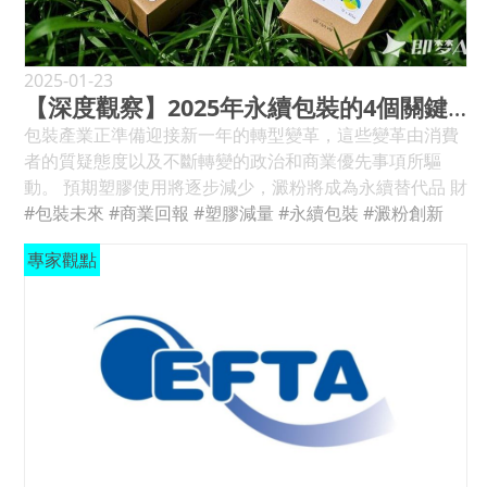
Bradman Lake 在 PACK EXPO 上展示裝盒解決方案
在 2025 年前，建立一個中期目標來消化 1,200 萬噸再生
（農業、餐飲科技、食品配料和旅館業）。
Bradman Lake 最近在 PACK EXPO 上展示了 SL903 高速
塑膠的市場，以提升塑膠回收率至 55%。顯示歐盟正在加
www.agrofood-nigeria.com plastprintpack 奈及利亞
末端裝載裝盒機。 布拉德曼湖提供 Bradman Lake 最近
速向循環經濟轉型，這可能對全球回收市場產生重大影
：2025 年 3 月 25 日至 27 日，奈及利亞拉各斯地標中
在 11 月 3 日至 6 日在芝加哥麥考密克展覽中心舉行的
2025-01-23
響。 全球再生聚對苯二甲酸乙二醇酯 (rPET) 市場預計將
心。 （塑膠、印刷和包裝）。 www.ppp-nigeria.com 四
【深度觀察】2025年永續包裝的4個關鍵預測
2024 年國際包裝博覽會上 展示了其最新的裝盒創新技
以 6.7% 的複合年增長率成長，到 2028 年將達到 144 億
月 GITEX 非洲 ：2025 年 4 月 14-16 日，Bab Jdid，摩洛
術。 所有 Bradman Lake 機械均經過專門設計，可應對
包裝產業正準備迎接新一年的轉型變革，這些變革由消費
美元，其中 67% 的製造商預計將做出轉變。 產品和包裝
哥馬拉喀什。 （技術）。 www.gitexafrica.com 可能 沙
當今的包裝挑戰，提高靈活性和效率，從而提高盈利能
者的質疑態度以及不斷轉變的政治和商業優先事項所驅
重新設計中的「極簡主義」很重要，因為： 減少塑膠、紙
烏地阿拉伯塑膠與石化展 ：2025 年 5 月 12-15 日，沙烏
力。除了公司的建造時間外，所有展示的設備都可以立即
動。 預期塑膠使用將逐步減少，澱粉將成為永續替代品 財
張和玻璃等包裝材料的數量。 提高空間利用率，消除運輸
地阿拉伯利雅德利雅德國際會展中心。 （塑膠和石化產
出售。 閱讀更多... McIlhenny 公司聘請 RA Jones 裝盒商
務上不可行的努力將面臨削減，永續專案現在必須證明其
#包裝未來
#商業回報
#塑膠減量
#永續包裝
#澱粉創新
過程中浪費的空閒空間。 透過減少染料、油漆和混合材料
品）。 www.saudipp.com 沙烏地阿拉伯印刷與包裝展
生產 TABASCO ® 產品 McIlhenny 決定使用 RA Jones 的
商業和行銷回報 化學恢復預計會因為缺乏(1)規模、(2)收
的污染來提高可回收性。 為了降低包裝成本並減少廢棄
：2025 年 5 月 12-15 日，沙烏地阿拉伯利雅德利雅德國
專家觀點
紙盒包裝機是受到長達 5 年的合作關係的影響。 由 RA 瓊
集基礎設施和(3)消費者參與而休閒 永續基礎將動搖 永續
物，將限制使用填充物，改採更環保的固定方式。 簡約包
際會展中心。 （印刷和包裝）。 www.saudi-pp.com
斯提供 「Make it Better and Make it Last」是
基礎將動搖 2025年即將到來的包裝產業將是令人振奮的動
裝有許多永續的好處。它節省了製造過程中使用的原材料
Propak 東非 ：2025 年 5 月 20-22 日，肯亞內羅畢沙立
McIlhenny 公司核心價值的一部分。這家以其 TABASCO
搖持續基礎的變革 。改變。 我所看到的包裝領域幾乎所有
和能源。對於希望與具有環保意識的消費者保持一致的品
博覽中心。 （包裝、塑膠、印刷和加工）。
® 品牌 產品而聞名的家族擁有和經營的公司擁有超過 155
變化，都是由大多數消費性包裝商品（CPG）公司，首先
牌來說，這也是一個明智的選擇。 《Packaging Digest》
www.propackeastafrica.com 沙烏地阿拉伯造紙及包裝
年的胡椒專業知識，繼續展示這些基本原理。 傳奇的
影響其加工商，積極想要消除或減少塑料使用所驅動，特
和永續包裝聯盟進行的永續包裝研究結果證實，極簡包裝
博覽會 ：2025 年 5 月 20-22 日，沙烏地阿拉伯利雅德利
TABASCO ® 原味紅醬是在路易斯安那州艾弗里島發明
別是低密度聚乙烯（ LDPE )、聚乙烯(PP)和聚苯乙烯
是 2024 年的趨勢。調查得出「92%的消費者認為簡約、
雅德國際會展中心。 （紙張和包裝）。
的，McIlhenny Company 繼續在那裡生產這個標誌性品
(PS)。 是這些材料嗎？ 我認為答案很簡單。否，收回就是
環保或可生物降解的包裝很重要」。 智慧包裝引領包裝產
www.saudipaperandpackagingexpo.com 六月
牌。 TABASCO ® 醬是世界各地家庭和餐廳的主食，銷往
關於瓶子的事。 可口可樂於2024年12月2日宣布修改2030
業未來！2025年不容錯過的創新 到2025年，技術與包裝
ProPak MENA ：2025 年 6 月 2-4 日，埃及開羅埃及國際
超過 195 個國家和地區，並以超過 36 種語言和方言貼上
年永續發展目標 可口可樂每年生產超過1,300億支塑膠