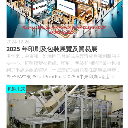
成為包裝發展最強大的推動力，因為消費者情緒、企業承
亮相 3 號展廳/B31。 內容來源： https://meprinter.com/
諾和日益嚴格的監管對包裝施加了越來越大的壓力，要求
其不污染環境。 ” 消費者對環保產品的需求日益增長，這
促使企業必須重新思考包裝設計，來減少對環境的負擔。
在過去的幾年裡，許多公司積極減少原生塑膠的使用，增
加回收利用，並透過再填充和再利用系統消除浪費。 2025
年，能源效率、水消耗、溫室氣體減量和材料循環經濟將
2024-12-26
2025 年印刷及包裝展覽及貿易展
持續成為人們關注的焦點。 這包括輕質解決方案、單一材
料包裝創新、可生物降解材料等。 例如，從玉米澱粉中提
多年來，中東和非洲地區已發展成為經濟成長和創新的主
取的聚乳酸 (PLA) 等可生物降解和可堆肥材料作為傳統塑
要中心。這種轉變在造紙、印刷、包裝和相關行業中也得
膠的替代品越來越受歡迎。 源自於植物的包裝材料，如甘
到了淋漓盡致的體現，一些最好的展覽都在該地區舉辦，
蔗和蘑菇菌絲體，也引起了人們的注意。 這些材料比傳統
包括海灣印刷與包裝展、FESPA 中東展、SGI 迪拜展等。
#FESPA中東
#GulfPrintPack2025
#中東印刷
#創新
#包裝未來
塑膠的碳足跡更低，可以減少對環境的影響 。 另外，隨著
隨著每年越來越多的此類備受矚目的活動成功舉辦，該地
包裝未來
網上購物的增加，對可持續、高效包裝解決方案的需求不
區在行業中的重要性日益增強，對於希望擴大在中東和非
斷增長。 紙和紙板由於具有較高的可回收性和生物降解
洲地區影響力的主要參與者和行業專業人士來說，它成為
性，通常成為首選包裝材料，紙箱和紙板不僅只是環保的
一個充滿活力和令人興奮的目的地。 以下列出了一些最重
代名詞，它們的優異性能和可持續性，讓它們在包裝界佔
要的地區和國際印刷和包裝貿易展。 中東和非洲 一月
有一席之地。 隨著消費者環保意識的增強，品牌所有者透
阿拉伯塑膠展 ： 2025 年 1 月 7 日至 9 日，阿聯酋杜拜杜
過包裝體現了他們對永續發展的承諾。 2022 年，全球永
拜世界貿易中心。 （塑膠、回收、石化、包裝和橡膠）。