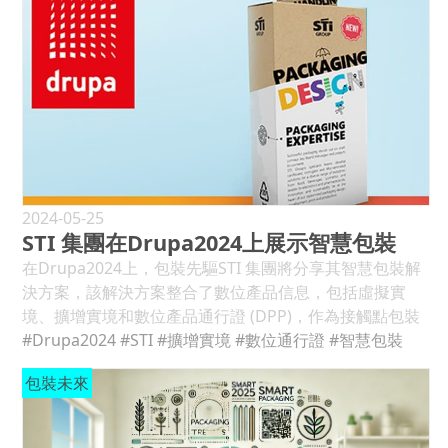
2024-05-25
STI 集團在Drupa2024上展示智慧包裝
在Drupa2024上，包裝先驅STI 集團將分享其智慧包裝解
決方案，該解決方案整合了數位產品信息，包括虛擬實
境、擴增實境和數位產品通行證 (DPP)，作為接觸點包裝
(drupa tpp) 的一部分。 德魯巴接觸點包裝將匯集整個價
#Drupa2024
#STI
#擴增實境
#數位通行證
#智慧包裝
值鏈（從設計師到品牌製造商）的折疊盒專家。該聯合展
包裝未來
位由 epda（歐洲品牌與包裝設計協會）協調，將展示互
聯包裝、循環經濟和立法等領域的前瞻性解決方案。 具有
附加價值的程式碼 作為歐洲綠色協議的一部分，DPP 將逐