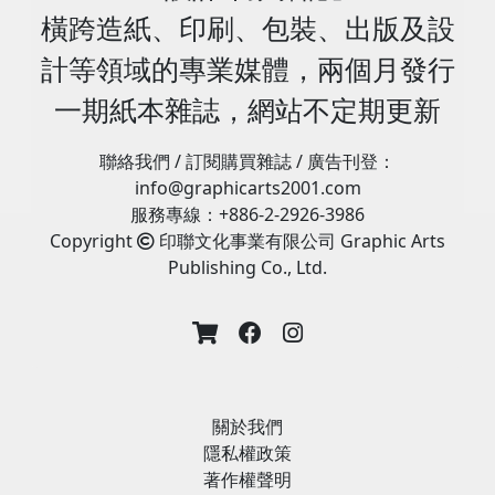
會促進柔印行業的發展，該行業還有很大的改進空間，並
美元。 全球需求從 Covid-19 和隨之而來的經濟混亂中強
2025 ：2025 年 9 月 9 日至 11 日，奈及利亞拉各斯地標
橫跨造紙、印刷、包裝、出版及設
和估值。 “……無法產生財務回報的環境努力將……受到衝
且各種關鍵問題很快就能克服。另一方面涉及程序，這對
勁反彈，2018 年至 2021 年年增 5.8%。 柔性塑膠和紙板
中心。 （包裝、塑膠、印刷、食品加工和標籤）。
擊。” 這並不意味著永續發展努力將被取消。複合材料製
於工業化過程和生產至關重要：這裡也希望努力隨著時間
計等領域的專業媒體，兩個月發行
將成為未來五年成長最快的包裝材料，這反映出該產業追
www.propakwestafrica.com SIEMA 食品博覽會 ：
造商和材料供應商需要讓他們現在已經很銳利的財務指標
的推移獲得可預測和可重複的結果。 本期我們談論印刷
求更大永續性的挑戰和機會。 從全球來看，未來五年包裝
2025 年 9 月 9 日至 11 日，l'Office des Foires et
變得更加銳利。 你應該記住，這種趨勢也可能會迅速生產
一期紙本雜誌，網站不定期更新
缺陷：根據您掌握的信息，如果它表明一個常見的嚴重問
市場預計將以 3.9% 的複合年增長率 (CAGR) 擴張。 柔性
Expositions de Casablanca (OFEC)，摩洛哥卡薩布蘭
或改變，因為它受到政治傾向、社群媒體和不可預見事件
題，您會指出哪一個？ 這個主題在許多現實中都很常見，
塑膠將成為成長最快的材料類型，2023 年至 2028 年複合
卡。 （食品加工、包裝和機械）。
的驅動。 (3)化學恢復將不會成為許多人所希望的救世主
我們的也不例外。印刷中的關鍵問題也可以透過提高公司
聯絡我們 / 訂閱購買雜誌 / 廣告刊登：
年增長率為 5.1%。 隨著消費者對便利性、輕量化產品需
www.siemamaroc.com SGI Dubai 2025 ：2025年9月
其令人痛苦的緩慢和不一致的進展，是那些最需要它的企
員工的技能來解決。需要新的專業人員來面對市場的挑
info@graphicarts2001.com
求的提升，以及電子商務的蓬勃發展，軟塑膠包裝因其靈
22日至24日，阿聯酋杜拜杜拜世界貿易中心。 （印刷、標
業錯誤思考的結果。 第一個維度是業務永續性 現在沒有足
戰。作為一個協會，我們必須做更多的事情並投入資源來
服務專線：+886-2-2926-3986
活性和成本效益，仍將持續受到市場歡迎。 全球複合年增
誌和圖形成像）。 www.signmiddleeast.com 十月
夠的獲利能力，未來也沒有足夠的能力，來找出化學恢復
在學校、大學和研究中心推廣我們的行業。經營者的平均
Copyright
印聯文化事業有限公司 Graphic Arts
長率為 5.1%，軟塑膠將成為未來五年成長最快的包裝材
Propaper Dubai ：2025 年 10 月 13 日至 15 日，阿聯酋
是解決整體塑膠恢復活動不足的解決方案。 第二個尺寸是
年齡逐年增長，年輕人湧入我們的行業太少：提高新一代
Publishing Co., Ltd.
料，全球銷售額從 2023 年的 1,977 億美元增至 2028 年的
杜拜杜拜節日城 Festival Arena。 （紙張、紙巾、紙板、
收集的 許多投資化學恢復研究、技術、製造設施的塑膠公
的意識是我們不能再忽視的一個面向。 您接下來的活動
2,532 億美元。 紙板（瓦楞紙板、折疊紙盒、液體紙板）
包裝、標籤和包裝印刷）。 www.propaperdubai.com
司的普遍感覺是「如果我們建造了，他們就會來」。的特
是什麼？ 我們本著協會與眾不同的精神，繼續致力於舉辦
仍然是最大的材料領域，到 2023 年將佔全球價值的
GITEX Global ：2025 年 10 月 13-17 日，阿聯酋杜拜杜拜
定材料，或材料回收設施（MRF）其客戶不想要因此會給
活動和研討會。目的是讓業界了解柔版印刷技術提供的眾
31.8%（3,738 億美元）。預計到 2028 年，該細分市場的
世界貿易中心。 （人工智慧、網路安全、行動性、永續技
化學回收商的材料。 「目前的恢復基礎設施設置為向化學
多可能性。擴展和分享知識和經驗非常有價值。這轉化為
複合年增長率將達到 4.2%。 全球包裝市場預計將從2025
術）。 www.gitex.com 十一月 Paperworld Middle
恢復商提供他們想要的特定材料，或者是材料恢復設施
專門針對新場景和趨勢（例如應用於柔印的人工智慧）的
年的1.27兆美元成長到2030年的1.49兆美元。 亞洲目前佔
East / 中東禮品與生活方式 ：2025 年 11 月 11 日至 13
（MRF）其客戶不想要並因此會賣給化學恢復商的材
培訓的舉措。在 2023 年版之後，我們將繼續舉辦將於
關於我們
全球包裝銷售額的大部分，北美是全球第二大包裝市場。
日，阿聯酋杜拜杜拜世界貿易中心。 （紙張；辦公用品；
料。」 第三個維度是消費者行銷 塑膠業的發展從未出過教
2025 年舉辦的​​ EFTA-Flexo 獎：這是一種提高卓越水平並
隱私權政策
食品和飲料行業、醫療保健行業和電子商務行業等各行業
文具；業餘愛好、工藝品和藝術；牛皮紙和包裝產品）。
育、激勵和鼓勵廣大目標消費者參與的努力。 （四）包
圍繞 EFTA 創建網絡的方式。 內容來源:
著作權聲明
對包裝的需求不斷增長正在推動市場成長。 醫療保健包裝
www.paperworld-middle-