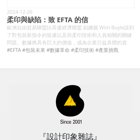
的整合將持續進行，QR code、RFID標籤和NFC技術等智
展覽中心。 （包裝和加工）。 www.propakmena.com
標籤。 TABASCO ® 品牌以傾聽客戶的需求而自豪——不
瓶，產品行銷全球，影響環境。 ，將地球以及他們招牌的
慧功能將變得更加普遍。 智慧包裝彌合了消費者和品牌之
Propak Ghana ：2025 年 6 月 17 日至 19 日，加納阿克
斷創新和試驗新口味和產品以繼承其傳統。迄今為止，
北極熊形象，一起推向更加脆弱的境地，以上正好說明了
2024-12-26
間的差距，具有以下優勢： 消費者可以存取詳細的產品資
拉國際會議中心大競技場。 （包裝、塑膠、印刷和加
TABASCO ® 品牌擁有九種獨特的核心辣椒醬，提供各種
柔印與缺陷：致 EFTA 的信
這一點。 「本次演進是基於今年永續發展工作中累積的經
訊、促銷和使用資訊。 品牌可以提高消費者參與度、加強
工）。 www.propackghana.com 衣索比亞農業食品展
瓶子和尺寸，並整齊地包裝在盒子中。 因此，在包裝設備
驗、定期進度評估和確認的挑戰。實現這些目標將需要持
歐洲自由貿易聯盟比荷盧經濟聯盟 副總裁 Wim Buyle談到
防偽措施並提高供應鏈可見度。 智慧包裝已不再僅限於提
：2025 年 6 月 19 日至 21 日，衣索比亞亞的斯亞貝巴千
方面，該公司尋求靈活性、效率和速度，以滿足消費者的
續投資創新和基礎設施解決方案、推動立法，並進一步與
了對包裝新指令的疑慮以及與柔印技術和人員相關的關鍵
供產品資訊，而是通過互動功能，為消費者打造更具個性
禧大廳。 （農業、餐飲科技、食品配料和旅館業）。
需求。 閱讀更多... IWK 包裝系統推出模組化臥式裝盒機
裝瓶合作參與者、參與者同儕、參與者和公民社會合作。
問題。數據將具有巨大的價值，成為企業日益具體的資
化的消費體驗。例如，透過使用智慧型手機相機掃描包
www.agrofood-ethiopia.com plastprintpack 衣索比亞
CH 4 非常適合預填充注射器、西林瓶和其他藥品容器。
這只是包裝永續性冰山的一角，結合永續包裝價值鏈中幾
產。 協會一直扮演新聞和需求聚合器的角色：與您的會
#EFTA
#包裝未來
#數據革命
#柔印技術
#產業挑戰
裝，消費者可以觀看有關如何使用產品的影片、獲取有關
：2025 年 6 月 19 日至 21 日，衣索比亞亞的斯亞貝巴千
由 IWK 包裝系統公司提供 IWK Packaging Systems,
乎所有階段的類似感受，以下是我對2025年的四大預測：
員收集的資訊相比，您對目前的柔印市場有何印象？ 我們
製造過程的資訊並參與品牌活動。 智慧標籤也正在取代傳
禧大廳。 （塑膠、印刷和包裝）。 www.ppp-
Inc. 是一家為製藥、健康和美容行業提供優質裝盒和管裝
(1)變革將是漸進式革命性的 那些企業的管理者們是要在
從會員那裡看到的是市場走勢比預期慢的感覺。原因還可
統的紙質標籤。 智慧標籤融合了QR code、擴增實境 (AR)
ethiopia.com Senepack ：2025 年 6 月 19 日至 21 日，
設備的製造商，推出了CH 4，這是一款模組化臥式裝盒
未來五到內消除所有塑膠包裝的天真時代已經過去了。一
以歸因於歐盟委員會提出的包裝指令，目前該行業的工作
和近場通訊 (NFC) 等數位技術，讓消費者能夠存取更多產
塞內加爾達喀爾 Diamniadio 展覽中心 (CICAD)。 （包
機，旨在滿足對預灌包裝急劇增長的需求。創新的機器平
段古老的格言之一：這是一段旅程，而不是終點。 「呼籲
人員尚不清楚這些指令。在不確定的情況下，有許多可能
品資訊、觀看影片、參與遊戲和競賽，甚至還可以製作。
裝）。 www.senepack.com 九月 2025 年阿拉伯紙展 ：
台可提供間歇運動或連續運動，並且能夠靈活地處理從任
減少 50% 的塑膠使用，我們將看到更小、更漸進的改
影響該行業的變量，很容易理解大品牌的僵局，它們會減
包裝中購買。 這種互動元素改善了消費者的整體體驗，並
2025 年 9 月 9 日至 11 日，阿聯酋杜拜杜拜世界貿易中
一方向打開紙箱的操作。 閱讀更多... 內容來源:
變…」 我們將看到更小、更漸進的改變，LDPE、PP和PS
少訂單和訂單，從而面臨該行業收縮的風險。這是供應商
與品牌建立了更深入的互動。 想要提升品牌形象、增強消
心。 （造紙業活動）。 www.paperarabia.com 中東造
https://www.packagingstrategies.com/
將被其他材料取代，特別是澱粉（starch）。 澱粉是最原
和印刷商都關心的問題。 展望未來，展望產業的技術創
費者互動？智慧包裝創新區將為您展示最前沿的智慧包裝
紙展 ：2025 年 9 月 9 日至 11 日，埃及開羅埃及國際展覽
始的植物，具有優異的油脂阻隔性能 。 。 我知道有大型
新，有哪些問題是可以解決並很快成為「過去式」的？ 數
技術和應用。 該區展示了最新的智慧包裝技術，是企業探
中心。 （紙和紙板、紙巾和衛生產品）。
澱粉生產商正在尋求擴展阻隔性能，包括水蒸氣和氧氣傳
據至關重要，以前從未有可能取得、分析和管理數據。對
索提高客戶參與度的新方法的地方。 邁向2030！全球包裝
www.papermideast.com 印刷 2 包 ：2025 年 9 月 9 日
輸阻隔。 （二）回歸商業本質 還記得環境、社會和治理
於知道如何評估它們的公司來說，這是真正的資產。因
市場大未來，軟塑膠、紙板前景看好 根據史密瑟斯最新市
至 11 日，埃及開羅埃及國際展覽中心。 （印刷和包
（ESG）以及多元、平等和遏制（DEI）計劃嗎？人員現在
此，儲存資料的增加將對應於生產的更大便利性。這肯定
『設計印象雜誌』
場報告，預計到 2023 年包裝產業市場規模將達到 1.17 兆
裝）。 www.print2packexpo.com Propak West Africa
將永續相關投資（包括人員配置、推廣和產品開發）定價