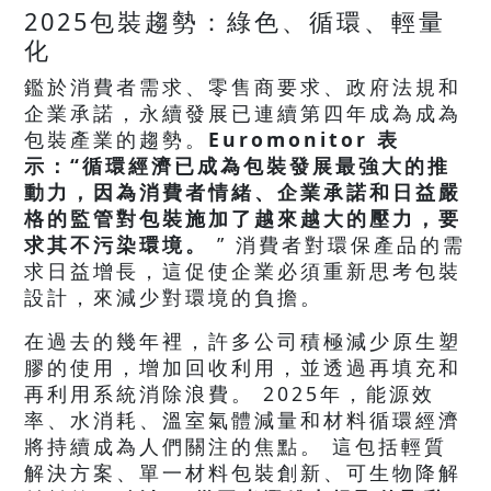
2025包裝趨勢：綠色、循環、輕量
化
鑑於消費者需求、零售商要求、政府法規和
企業承諾，永續發展已連續第四年成為成為
包裝產業的趨勢。
Euromonitor 表
示：“循環經濟已成為包裝發展最強大的推
動力，因為消費者情緒、企業承諾和日益嚴
格的監管對包裝施加了越來越大的壓力，要
求其不污染環境。
” 消費者對環保產品的需
求日益增長，這促使企業必須重新思考包裝
設計，來減少對環境的負擔。
在過去的幾年裡，許多公司積極減少原生塑
膠的使用，增加回收利用，並透過再填充和
再利用系統消除浪費。 2025年，能源效
率、水消耗、溫室氣體減量和材料循環經濟
將持續成為人們關注的焦點。 這包括輕質
解決方案、單一材料包裝創新、可生物降解