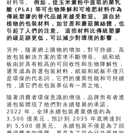
材料等。
例如，從玉米澱粉中提取的聚乳
酸 (PLA) 等可生物降解和可堆肥材料作為
傳統塑膠的替代品越來越受歡迎。 源自於
植物的包裝材料，如甘蔗和蘑菇菌絲體，也
引起了人們的注意。 這些材料比傳統塑膠
的碳足跡更低，可以減少對環境的影響
。
另外，隨著網上購物的增加，對可持續、高
效包裝解決方案的需求不斷增長。 紙和紙
板由於具有較高的可回收性和生物降解性，
通常成為首選包裝材料，紙箱和紙板不僅只
是環保的代名詞，它們的優異性能和可持續
性，讓它們在包裝界佔有一席之地。
隨著消費者環保意識的增強，品牌所有者透
過包裝體現了他們對永續發展的承諾。
2022 年，全球永續包裝產業價值約為
3,500 億美元，預計到 2035 年底將達到
約 5,500 億美元。 永續包裝不僅是為了回
應消費者的呼聲，更是為了符合日益嚴格的