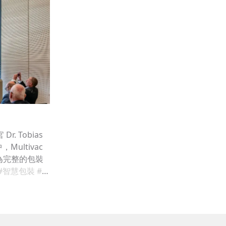
Dr. Tobias
，Multivac
為完整的包裝
cted）技
#智慧包裝
#智慧工廠
c 集團執行長
位化已成為企業成
濟挑戰，公司
ann 表示：