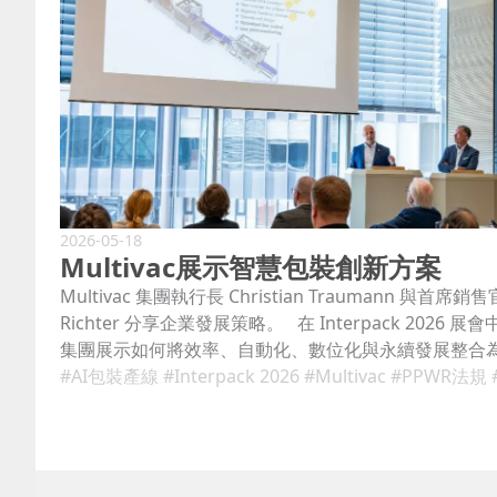
2026-05-18
Multivac展示智慧包裝創新方案
Multivac 集團執行長 Christian Traumann 與首席銷售官 
Richter 分享企業發展策略。 在 Interpack 2026 展會中
集團展示如何將效率、自動化、數位化與永續發展整合
解決方案。公司於德國杜塞道夫展出多項互聯式（Conne
#AI包裝產線
#Interpack 2026
#Multivac
#PPWR法規
術，並針對食品與醫療保健產業需求進行設計。 Multiva
Christian Traumann 於記者會中指出，自動化與數
長的重要驅動力。即便面對地緣政治不確定性帶來的經
仍達成營收成長 5.3%，總營收達 15.9 億歐元。 Traum