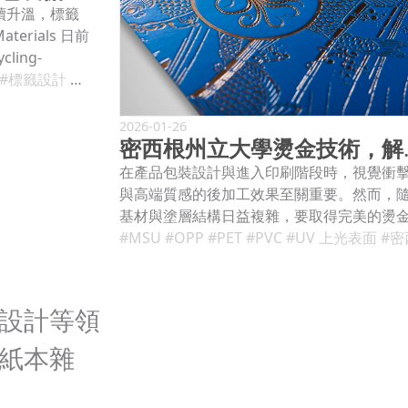
續升溫，標籤
erials 日前
ling-
回收品質與材料
#標籤設計
#永續設計
#黏著技術
念，希望讓包
求與回收表
2026-01-26
密西根州立
品質 UPM
E 包裝 ，應用範
在產品包裝設計與進入印刷階段時，視覺衝
技術在於導入
與高端質感的後加工效果至關重要。然而，
收過程中，經過
基材與塗層結構日益複雜，要取得完美的燙
污染問題，提
果變得愈來愈困難。面對現代常見的覆膜材
#MSU
#OPP
#PET
#PVC
#UV 上光表面
#密西根州
收後材料混雜
UV 塗層與低遷移油墨，常會出現氣化
。 包裝設計不
（gassing）、空氣滯留與覆蓋不均等問題。
PM 強調該系
為 KURZ 在南部非洲的在地經銷商，Synchro
設計等領
率與印刷品
為市場帶來一項經實證的解決方案—— 密西
部可回收相容
立大學( MSU) 燙金技術 。此技術專為克服
紙本雜
，協助品牌回
術限制而開發，能在多種高難度表面上，穩
rials 循環
現高品質燙金效果。 問題核心：氣化與空氣
企業除了改善