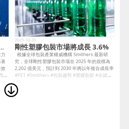
2025-10-20
大學燙金技術，解決難處理表面的挑戰
剛性塑膠包裝市場將成長 3.6%
擊力
根據全球包裝產業權威機構 Smithers 最新研
隨著
究，全球剛性塑膠包裝市場在 2025 年的規模為
金效
2,202 億美元，預計到 2030 年將以年複合成長率
料、
立大學
（CAGR）3.6% 成長至 2,627 億美元。 Smithers
#PET
#Smithers
#燙金技術
#燙金箔
#包裝趨勢
#產品包裝設計
#塑膠創新
#永續設計
#金屬化紙板
發布的最新專業報告 《2030 年剛性塑膠包裝的
 作
未來》 指出，提升回收效能、管理原料成本波
n
動，以及整合新技術，將是未來五年剛性塑膠
根州
瓶、托盤、盒、罐及其他包裝形式的主要優先事
上述技
項。 儘管在成熟市場（特別是西歐）需求成長將
定呈
放緩，但隨著開發中國家現代零售基礎設施的擴
滯
張與包裝商品消費的增加，整體市場將保持平