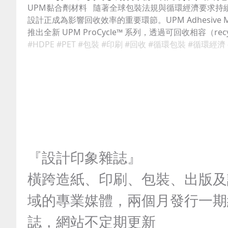
UPM黏合劑材料 隨著全球包裝法規與循環經濟要求持
設計正成為影響回收效率的重要環節。UPM Adhesive Mat
推出全新 UPM ProCycle™ 系列，透過可回收相容（recyc
compatible）標籤方案，協助品牌與加工端提升包裝
#HDPE
#PET
#包裝
#印刷
#回收
#循環包裝
#循環經濟
再利用效率。 此次產品組合整合黏著技術與循環材料概
裝品牌與標籤轉換商在選用材料時，更容易兼顧印刷需
現。 從標籤開始優化回收 提升PET與HDPE包裝再利用
表示，目前 ProCycle 系列主要對應 硬式 PET 與 HDP
圍涵蓋飲料、食品，以及居家與個人護理產品。 其核心
wash-off（可洗脫）黏著技術 ，讓標籤在塑膠機械回
清洗與粉碎階段後能與包裝主體有效分離，降低殘膠與
高再生材料品質。 對回收產業而言，這類設計可減少回
『設計印象雜誌』
造成的降級使用情況，提升塑料再次投入生產的可行性
只看印刷效果 循環相容成新競爭條件 除了回收需求，U
橫跨造紙、印刷、包裝、出版及
列也兼顧生產與應用端需求，包括穩定貼附性、加工效
質，適用於塑膠、紙材與玻璃包裝。 產品目前已取得外
域的專業媒體，兩個月發行一期
驗證，並透過獨立測試確認標籤可順利釋離等功能表現
應各市場日益提高的環保規範要求。 UPM Adhesive Mate
誌，網站不定期更新
與永續產品設計經理表示，當包裝回收規範持續演進，